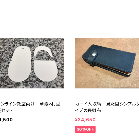
オンライン教室向け 革素材、型
カード大収納 見た目シンプル
紙セット
イプの長財布
1,500
¥34,650
30%OFF