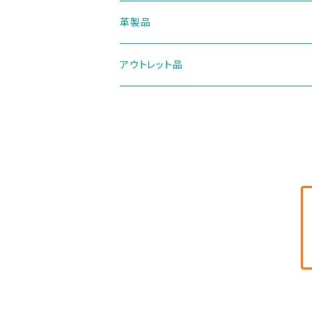
革製品
財布・小銭入れ
アウトレット品
ミニ財布
バック
バック
トートバック
スマホケース
カードケース・名刺入れ
キーケース
メガネケース